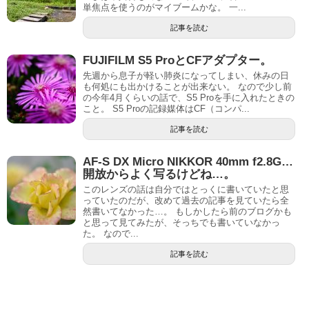
単焦点を使うのがマイブームかな。 一...
記事を読む
FUJIFILM S5 ProとCFアダプター。
先週から息子が軽い肺炎になってしまい、休みの日
も何処にも出かけることが出来ない。 なので少し前
の今年4月くらいの話で、S5 Proを手に入れたときの
こと。 S5 Proの記録媒体はCF（コンパ...
記事を読む
AF-S DX Micro NIKKOR 40mm f2.8G…
開放からよく写るけどね…。
このレンズの話は自分ではとっくに書いていたと思
っていたのだが、改めて過去の記事を見ていたら全
然書いてなかった…。 もしかしたら前のブログかも
と思って見てみたが、そっちでも書いていなかっ
た。 なので...
記事を読む