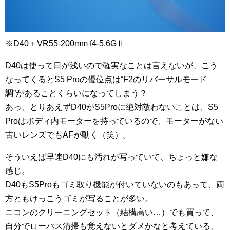
※D40＋VR55-200mm f4-5.6GⅡ
D40は使って日が浅いので確実なことは言えないが、こう
なってくるとS5 Proの優位点は“F2のリバーサルモード
調”があることくらいになってしまう？
あっ、とりあえずD40がS5Proに絶対敵わないことは、S5
Proはボディ内モーターを持っているので、モーターがない
古いレンズでもAFが動く（笑）。
そういえば早速D40にも汚れが写っていて、ちょっと嫌な
感じ。
D40もS5Proもゴミ取り機能が付いていないのもあって、両
方ともけっこうゴミが写ることが多い。
ニコンのクリーニングセット（結構高い…）でも買って、
自分でローパス清掃も覚えないとダメかなと考えている、