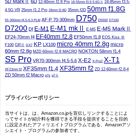
5D MarkⅡ
6D
12-40mm f2.8 Pro
24-85mm f3.5-
18-55mm f3.5-5.6GⅡ
50mm f1.8G
4.5G VR
25mm f1.2 Pro
35mm f2D
28mm f2.8D
D750
AF-P 70-300mm
55-300mm f4.5-6.3 PLM
D5500
D7100
D7200
E-M1 mkⅡ
E-M1
E-M5 MarkⅡ
Df
E-M5
EF40mm f2.8
EF24-70mm f4
EF50mm f1.8
EOS Kiss Ⅲ
micro 40mm f2.8g
KP
micro
LX100
F100
GRⅡ
GX7
60mm f2.8g
NOKTON 58mm f1.4
MZD 60mm f2.8 MACRO
S5 Pro
X-T1
X-E2
VR70-300mm f4.5-5.6
X-Pro2
XF35mm f2
XF35mm f1.4
ZD 12-60mm f2.8-4
XF23mm f2
ZD 50mm f2 Macro
α7s
α7Ⅱ
プライバシーポリシー
当サイトは、は、Amazon.co.jpを宣伝しリンクすることによ
ってサイトが紹介料を獲得できる手段を提供することを目的
に設定されたアフィリエイトプログラムである、Amazonアソ
シエイト・プログラムの参加者です。