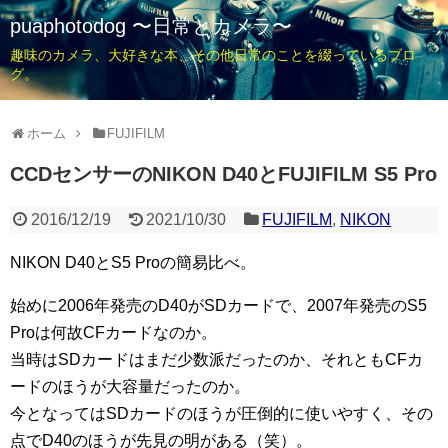
puaphotodog 〜日常とカメラ〜
趣味のカメラ、大好きな本、その他日常のことを綴っているブロ
グ。
ホーム
FUJIFILM
CCDセンサーのNIKON D40とFUJIFILM S5 Pro
2016/12/19
2021/10/30
FUJIFILM
,
NIKON
NIKON D40とS5 Proの簡易比べ。
始めに2006年発売のD40がSDカードで、2007年発売のS5
Proは何故CFカードなのか。
当時はSDカードはまだ少数派だったのか、それともCFカ
ードのほうが大容量だったのか。
今となってはSDカードのほうが圧倒的に使いやすく、その
点でD40のほうが先見の明がある（笑）。