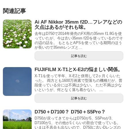
関連記事
Ai AF Nikkor 35mm f2D…フレアなどの
欠点はあるがそれも味。
去年はD750で2014年発売のFX用の35mm f1.8Gを使
っていたが、今は古い35mm f2Dを使っているのでそ
の辺の話を。 もともとAPSを使っている期間のほう
が長いので35mmレンズと...
記事を読む
FUJIFILM X-T1とX-E2の悩ましい関係。
X-T1を使って半年、X-E2と併用して2ヶ月くらいた
った。 両方とも1600万画素で型落ちの機種だが、普
段使っている分には不満は少ない。 ただ不満は少な
いというが、何となく落ち着かない。 ...
記事を読む
D750＋D7100？ D750＋S5Pro？
D750が戻ってきてからはD750が5、S5Proが3、
D7100が1、その他が1くらいの割合で使っている。
いまは不具合も出ないので、D750に古いDレンズの