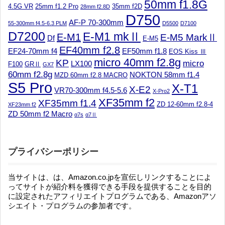
50mm f1.8G
4.5G VR
25mm f1.2 Pro
35mm f2D
28mm f2.8D
D750
AF-P 70-300mm
55-300mm f4.5-6.3 PLM
D5500
D7100
D7200
E-M1 mkⅡ
E-M1
E-M5 MarkⅡ
Df
E-M5
EF40mm f2.8
EF24-70mm f4
EF50mm f1.8
EOS Kiss Ⅲ
micro 40mm f2.8g
KP
micro
LX100
F100
GRⅡ
GX7
60mm f2.8g
NOKTON 58mm f1.4
MZD 60mm f2.8 MACRO
S5 Pro
X-T1
X-E2
VR70-300mm f4.5-5.6
X-Pro2
XF35mm f2
XF35mm f1.4
ZD 12-60mm f2.8-4
XF23mm f2
ZD 50mm f2 Macro
α7s
α7Ⅱ
プライバシーポリシー
当サイトは、は、Amazon.co.jpを宣伝しリンクすることによ
ってサイトが紹介料を獲得できる手段を提供することを目的
に設定されたアフィリエイトプログラムである、Amazonアソ
シエイト・プログラムの参加者です。