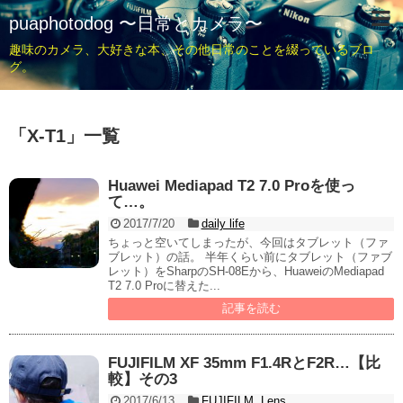
puaphotodog 〜日常とカメラ〜
趣味のカメラ、大好きな本、その他日常のことを綴っているブロ
グ。
「
X-T1
」
一覧
Huawei Mediapad T2 7.0 Proを使っ
て…。
2017/7/20
daily life
ちょっと空いてしまったが、今回はタブレット（ファ
ブレット）の話。 半年くらい前にタブレット（ファブ
レット）をSharpのSH-08Eから、HuaweiのMediapad
T2 7.0 Proに替えた...
記事を読む
FUJIFILM XF 35mm F1.4RとF2R…【比
較】その3
2017/6/13
FUJIFILM
,
Lens