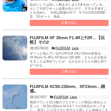
自分にしては珍しく飽きずにまだ2本を比べている。
そして今回でやっと結果が出たので、片方を手放すこ
とを決めた。 今回は部屋の中で、X-T1のISO1600固
定、SSオート、他全...
記事を読む
FUJIFILM XF 35mm F1.4RとF2R…【比
較】その2
2017/6/10
FUJIFILM
,
Lens
ずーっと悩んでいるFUJIFILM 2本の35mm単焦点……
XF35mm f1.4RとXF35mm f2R WR。 どちらかを処分
することは決めていたが、なかなかどちらも踏ん切り
がつかな...
記事を読む
FUJIFILM XC50-230mm、XF23mm…雑
感。
2017/5/7
FUJIFILM
,
Lens
前回マウント付け根のプラスチッック部品が折れたと
言った、XC50-230mm f4.5-6.7 Ⅱの2本目がやってき
た。 返品したお店でまた中古が入荷したら連絡がくる