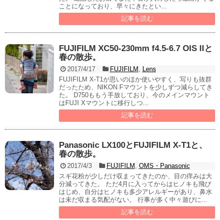
ことになっており、早々にきたとい...
記事を読む
FUJIFILM XC50-230mm f4.5-6.7 OIS IIと
春の散歩。
2017/4/17
FUJIFILM
,
Lens
FUJIFILM X-T1が思いのほか使いやすく、写りも抜群
だったため、NIKON Fマウントを少しずつ減らしてき
た。 D750ももう手放しており、今のメインマウント
はFUJI Xマウントに移行しつ...
記事を読む
Panasonic LX100とFUJIFILM X-T1と、
春の散歩。
2017/4/3
FUJIFILM
,
OMS・Panasonic
スギ花粉が少しだけ収まってきたのか、目の痒みは大
分減ってきた。 ただ4月に入ってからはヒノキも飛び
はじめ、自分はヒノキも多少アレルギーがあり、鼻水
は未だ収まる気配がない。 行事が多く中々遊びに...
記事を読む