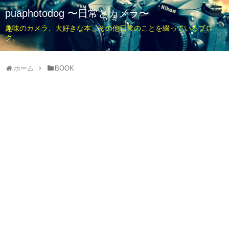
puaphotodog 〜日常とカメラ〜
趣味のカメラ、大好きな本、その他日常のことを綴っているブロ
グ。
ホーム
BOOK