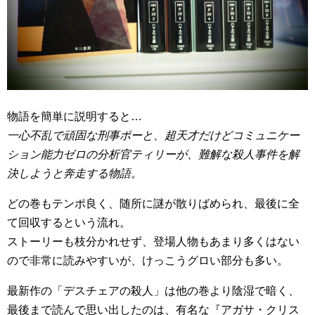
物語を簡単に説明すると…
一心不乱で頑固な刑事ポーと、超天才だけどコミュニケー
ション能力ゼロの分析官ティリーが、難解な殺人事件を解
決しようと奔走する物語。
どの巻もテンポ良く、随所に謎が散りばめられ、最後に全
て回収するという流れ。
ストーリーも枝分かれせず、登場人物もあまり多くはない
ので非常に読みやすいが、けっこうグロい部分も多い。
最新作の「デスチェアの殺人」は他の巻より陰湿で暗く、
最後まで読んで思い出したのは、有名な『アガサ・クリス