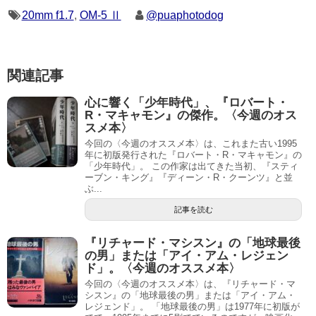
20mm f1.7
,
OM-5 Ⅱ
@puaphotodog
関連記事
心に響く「少年時代」、『ロバート・
R・マキャモン』の傑作。〈今週のオス
スメ本〉
今回の〈今週のオススメ本〉は、これまた古い1995
年に初版発行された『ロバート・R・マキャモン』の
「少年時代」。 この作家は出てきた当初、『スティ
ーブン・キング』『ディーン・R・クーンツ』と並
ぶ...
記事を読む
『リチャード・マシスン』の「地球最後
の男」または「アイ・アム・レジェン
ド」。〈今週のオススメ本〉
今回の〈今週のオススメ本〉は、『リチャード・マ
シスン』の「地球最後の男」または「アイ・アム・
レジェンド」。 「地球最後の男」は1977年に初版が