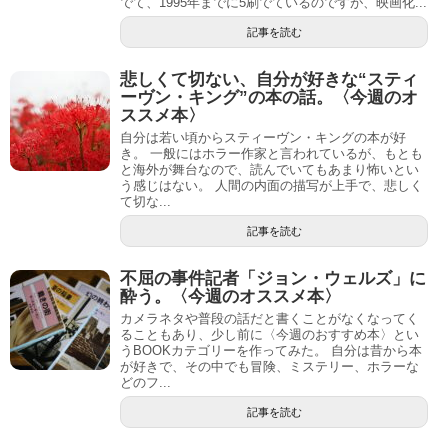
でて、1995年までに5刷でているのですが、映画化...
記事を読む
悲しくて切ない、自分が好きな“スティ
ーヴン・キング”の本の話。〈今週のオ
ススメ本〉
自分は若い頃からスティーヴン・キングの本が好
き。 一般にはホラー作家と言われているが、もとも
と海外が舞台なので、読んでいてもあまり怖いとい
う感じはない。 人間の内面の描写が上手で、悲しく
て切な...
記事を読む
不屈の事件記者「ジョン・ウェルズ」に
酔う。〈今週のオススメ本〉
カメラネタや普段の話だと書くことがなくなってく
ることもあり、少し前に〈今週のおすすめ本〉とい
うBOOKカテゴリーを作ってみた。 自分は昔から本
が好きで、その中でも冒険、ミステリー、ホラーな
どのフ...
記事を読む