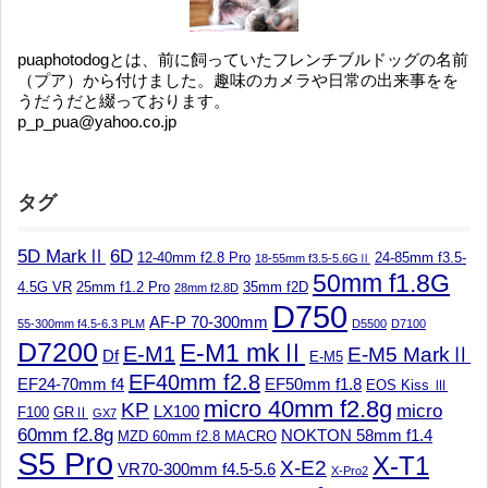
puaphotodogとは、前に飼っていたフレンチブルドッグの名前
（プア）から付けました。趣味のカメラや日常の出来事をを
うだうだと綴っております。
p_p_pua@yahoo.co.jp
タグ
5D MarkⅡ
6D
12-40mm f2.8 Pro
24-85mm f3.5-
18-55mm f3.5-5.6GⅡ
50mm f1.8G
4.5G VR
25mm f1.2 Pro
35mm f2D
28mm f2.8D
D750
AF-P 70-300mm
55-300mm f4.5-6.3 PLM
D5500
D7100
D7200
E-M1 mkⅡ
E-M1
E-M5 MarkⅡ
Df
E-M5
EF40mm f2.8
EF24-70mm f4
EF50mm f1.8
EOS Kiss Ⅲ
micro 40mm f2.8g
KP
micro
LX100
F100
GRⅡ
GX7
60mm f2.8g
NOKTON 58mm f1.4
MZD 60mm f2.8 MACRO
S5 Pro
X-T1
X-E2
VR70-300mm f4.5-5.6
X-Pro2