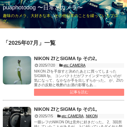
puaphotodog 〜日常とカメラ〜
趣味のカメラ、大好きな本、その他日常のことを綴っているブロ
グ。
「
2025年07月
」
一覧
NIKON ZfとSIGMA fp その2。
2025/7/20
etc CAMERA
NIKON Zfを手放すと決めたあとに買ってしまった
SIGMA fp。 コンパクトだがファインダーがないのが
気になって、なかなか手を出しずらかった。 が、Zfの
重さの反動と晩酌のお酒の影響もあ...
記事を読む
NIKON ZfとSIGMA fp その1。
2025/7/5
etc CAMERA
,
NIKON
一眼レフのNIKON Dfは意外に好きだった。 2、3回所
持していたことがあるが、上に付いているダイヤル類