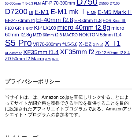
D750
AF-P 70-300mm
55-300mm f4.5-6.3 PLM
D5500
D7100
D7200
E-M1 mkⅡ
E-M1
E-M5 MarkⅡ
Df
E-M5
EF40mm f2.8
EF24-70mm f4
EF50mm f1.8
EOS Kiss Ⅲ
micro 40mm f2.8g
KP
micro
LX100
F100
GRⅡ
GX7
60mm f2.8g
NOKTON 58mm f1.4
MZD 60mm f2.8 MACRO
S5 Pro
X-T1
X-E2
VR70-300mm f4.5-5.6
X-Pro2
XF35mm f2
XF35mm f1.4
ZD 12-60mm f2.8-4
XF23mm f2
ZD 50mm f2 Macro
α7s
α7Ⅱ
プライバシーポリシー
当サイトは、は、Amazon.co.jpを宣伝しリンクすることによ
ってサイトが紹介料を獲得できる手段を提供することを目的
に設定されたアフィリエイトプログラムである、Amazonアソ
シエイト・プログラムの参加者です。